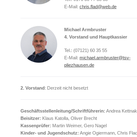
E-Mail:
chris.flad@web.de
Michael Armbruster
4. Vorstand und Hauptkassier
Tel.: (07121) 60 35 55
E-Mail:
michael.armbruster@tsv-
pliezhausen.de
2. Vorstand
: Derzeit nicht besetzt
Geschäftsstellenleitung/Schriftführerin:
Andrea Kettnak
Beisitzer:
Klaus Katolla,
Oliver Brecht
Kassenprüfer:
Martin Weimer, Gero Nagel
Kinder- und Jugendschutz:
Angie Ogiermann, Chris Fla